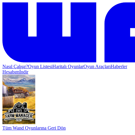
Nasıl Çalışır?
Oyun Listesi
Haritalı Oyunlar
Oyun Araçları
Haberler
Hesabım
İndir
Tüm Wand Oyunlarına Geri Dön