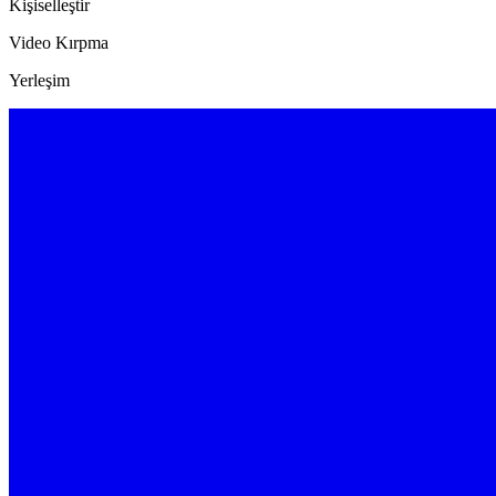
Kişiselleştir
Video Kırpma
Yerleşim