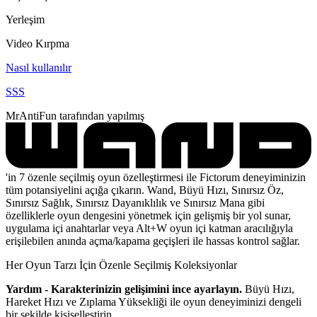
Yerleşim
Video Kırpma
Nasıl kullanılır
SSS
MrAntiFun tarafından yapılmış
'in 7 özenle seçilmiş oyun özelleştirmesi ile Fictorum deneyiminizin
tüm potansiyelini açığa çıkarın. Wand, Büyü Hızı, Sınırsız Öz,
Sınırsız Sağlık, Sınırsız Dayanıklılık ve Sınırsız Mana gibi
özelliklerle oyun dengesini yönetmek için gelişmiş bir yol sunar,
uygulama içi anahtarlar veya Alt+W oyun içi katman aracılığıyla
erişilebilen anında açma/kapama geçişleri ile hassas kontrol sağlar.
Her Oyun Tarzı İçin Özenle Seçilmiş Koleksiyonlar
Yardım - Karakterinizin gelişimini ince ayarlayın.
Büyü Hızı,
Hareket Hızı ve Zıplama Yüksekliği ile oyun deneyiminizi dengeli
bir şekilde kişiselleştirin.