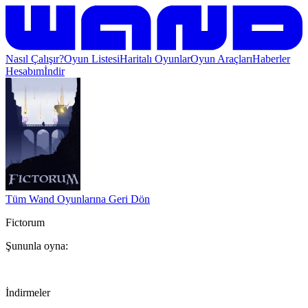
Nasıl Çalışır?
Oyun Listesi
Haritalı Oyunlar
Oyun Araçları
Haberler
Hesabım
İndir
Tüm Wand Oyunlarına Geri Dön
Fictorum
Şununla oyna:
İndirmeler