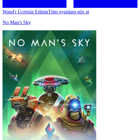
Wand'ı Ücretsiz Edinin
Tüm oyunlara göz at
No Man's Sky