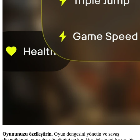
Oyununuzu özelleştirin.
Oyun dengesini yönetin ve savaş
dinamiklerini, envanter yönetimini ve karakter gelişimini hassas bir