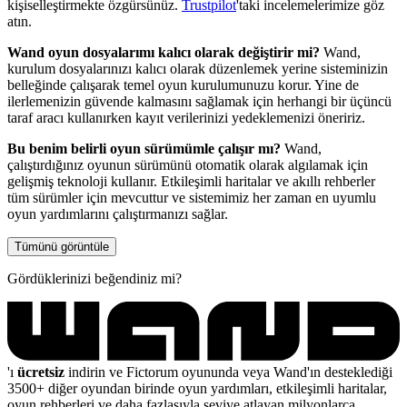
kişiselleştirmekte özgürsünüz.
Trustpilot
'taki incelemelerimize göz
atın.
Wand oyun dosyalarımı kalıcı olarak değiştirir mi?
Wand,
kurulum dosyalarınızı kalıcı olarak düzenlemek yerine sisteminizin
belleğinde çalışarak temel oyun kurulumunuzu korur. Yine de
ilerlemenizin güvende kalmasını sağlamak için herhangi bir üçüncü
taraf aracı kullanırken kayıt verilerinizi yedeklemenizi öneririz.
Bu benim belirli oyun sürümümle çalışır mı?
Wand,
çalıştırdığınız oyunun sürümünü otomatik olarak algılamak için
gelişmiş teknoloji kullanır. Etkileşimli haritalar ve akıllı rehberler
tüm sürümler için mevcuttur ve sistemimiz her zaman en uyumlu
oyun yardımlarını çalıştırmanızı sağlar.
Tümünü görüntüle
Gördüklerinizi beğendiniz mi?
'ı
ücretsiz
indirin ve Fictorum oyununda veya Wand'ın desteklediği
3500+ diğer oyundan birinde oyun yardımları, etkileşimli haritalar,
oyun rehberleri ve daha fazlasıyla seviye atlayan milyonlarca