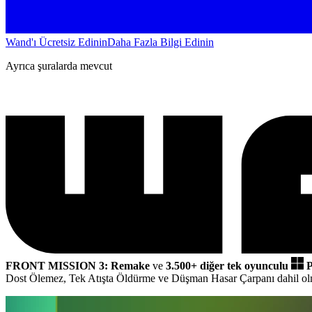
Wand'ı Ücretsiz Edinin
Daha Fazla Bilgi Edinin
Ayrıca şuralarda mevcut
FRONT MISSION 3: Remake
ve
3.500+ diğer tek oyunculu
P
Dost Ölemez, Tek Atışta Öldürme ve Düşman Hasar Çarpanı dahil o