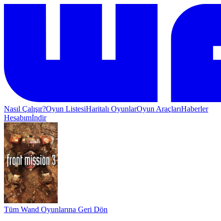
Nasıl Çalışır?
Oyun Listesi
Haritalı Oyunlar
Oyun Araçları
Haberler
Hesabım
İndir
Tüm Wand Oyunlarına Geri Dön