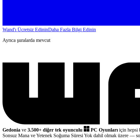
Wand'ı Ücretsiz Edinin
Daha Fazla Bilgi Edinin
Ayrıca şuralarda mevcut
Gedonia
ve
3.500+ diğer tek oyunculu
PC Oyunları
için hepsi 
Sonsuz Mana ve Yetenek Soğuma Süresi Yok dahil olmak üzere
— so