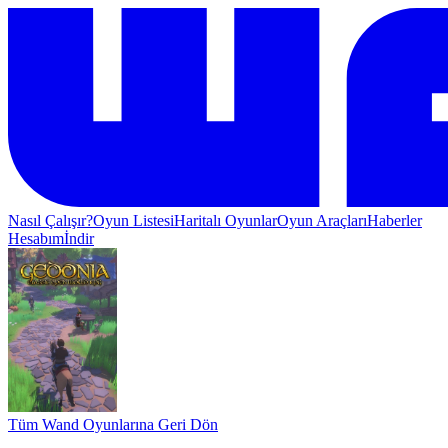
Nasıl Çalışır?
Oyun Listesi
Haritalı Oyunlar
Oyun Araçları
Haberler
Hesabım
İndir
Tüm Wand Oyunlarına Geri Dön