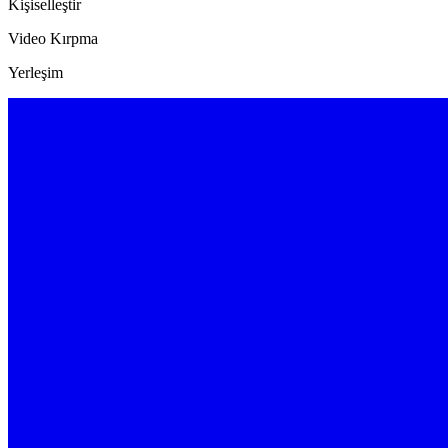
Kişiselleştir
Video Kırpma
Yerleşim