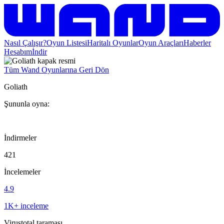
Nasıl Çalışır?
Oyun Listesi
Haritalı Oyunlar
Oyun Araçları
Haberler
Hesabım
İndir
Tüm Wand Oyunlarına Geri Dön
Goliath
Şununla oyna:
İndirmeler
421
İncelemeler
4.9
1K+ inceleme
Virustotal taraması