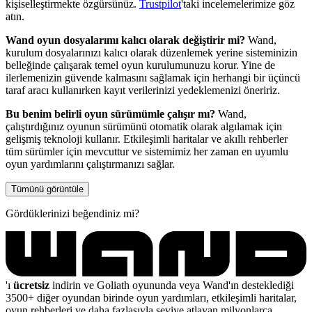
kişiselleştirmekte özgürsünüz.
Trustpilot
'taki incelemelerimize göz
atın.
Wand oyun dosyalarımı kalıcı olarak değiştirir mi?
Wand,
kurulum dosyalarınızı kalıcı olarak düzenlemek yerine sisteminizin
belleğinde çalışarak temel oyun kurulumunuzu korur. Yine de
ilerlemenizin güvende kalmasını sağlamak için herhangi bir üçüncü
taraf aracı kullanırken kayıt verilerinizi yedeklemenizi öneririz.
Bu benim belirli oyun sürümümle çalışır mı?
Wand,
çalıştırdığınız oyunun sürümünü otomatik olarak algılamak için
gelişmiş teknoloji kullanır. Etkileşimli haritalar ve akıllı rehberler
tüm sürümler için mevcuttur ve sistemimiz her zaman en uyumlu
oyun yardımlarını çalıştırmanızı sağlar.
Tümünü görüntüle
Gördüklerinizi beğendiniz mi?
'ı
ücretsiz
indirin ve Goliath oyununda veya Wand'ın desteklediği
3500+ diğer oyundan birinde oyun yardımları, etkileşimli haritalar,
oyun rehberleri ve daha fazlasıyla seviye atlayan milyonlarca