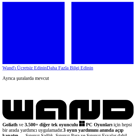
Wand'ı Ücretsiz Edinin
Daha Fazla Bilgi Edinin
Ayrıca şuralarda mevcut
Goliath
ve
3.500+ diğer tek oyunculu
PC Oyunları
için hepsi
bir arada yardımcı uygulamadır.
3 oyun yardımını anında açıp
kapatın
— Sınırsız Sağlık, Sınırsız Para ve Sınırsız Eşyalar dahil