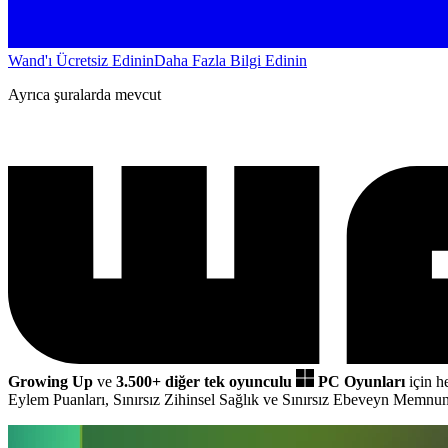
Wand'ı Ücretsiz Edinin
Daha Fazla Bilgi Edinin
Ayrıca şuralarda mevcut
Growing Up
ve
3.500+ diğer tek oyunculu
PC Oyunları
için h
Eylem Puanları, Sınırsız Zihinsel Sağlık ve Sınırsız Ebeveyn Memnun