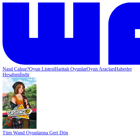
Nasıl Çalışır?
Oyun Listesi
Haritalı Oyunlar
Oyun Araçları
Haberler
Hesabım
İndir
Tüm Wand Oyunlarına Geri Dön