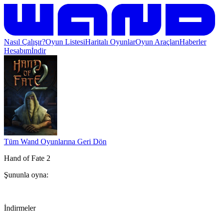
Nasıl Çalışır?
Oyun Listesi
Haritalı Oyunlar
Oyun Araçları
Haberler
Hesabım
İndir
Tüm Wand Oyunlarına Geri Dön
Hand of Fate 2
Şununla oyna:
İndirmeler