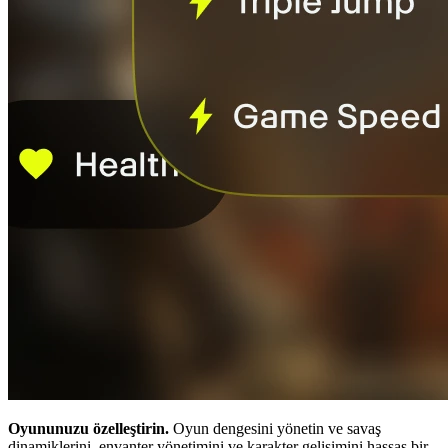
Oyununuzu özelleştirin.
Oyun dengesini yönetin ve savaş
dinamiklerini, envanter yönetimini ve karakter gelişimini hassas bir