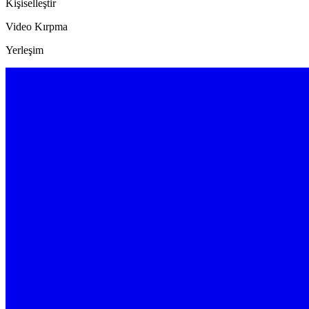
Kişiselleştir
Video Kırpma
Yerleşim