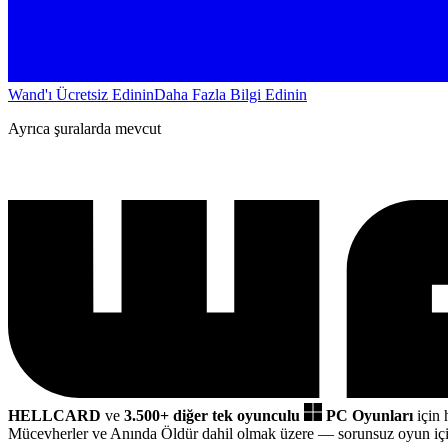
Wand'ı Ücretsiz Edinin
Daha Fazla Bilgi Edinin
Ayrıca şuralarda mevcut
HELLCARD
ve
3.500+ diğer tek oyunculu
PC Oyunları
için 
Mücevherler ve Anında Öldür dahil olmak üzere
— sorunsuz oyun iç