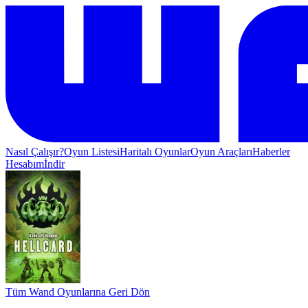
Nasıl Çalışır?
Oyun Listesi
Haritalı Oyunlar
Oyun Araçları
Haberler
Hesabım
İndir
Tüm Wand Oyunlarına Geri Dön