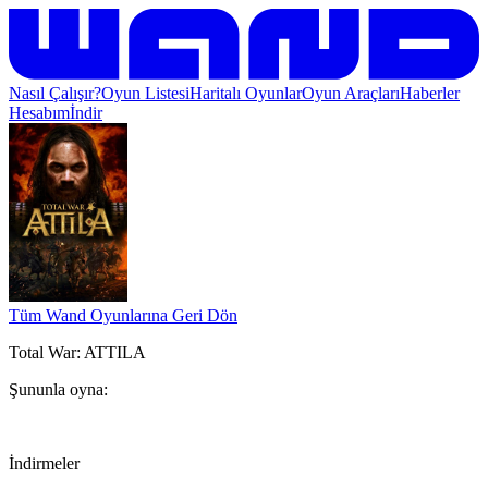
Nasıl Çalışır?
Oyun Listesi
Haritalı Oyunlar
Oyun Araçları
Haberler
Hesabım
İndir
Tüm Wand Oyunlarına Geri Dön
Total War: ATTILA
Şununla oyna:
İndirmeler