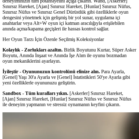
deneyiminizin tüm potansiyelini açığa çıkarın. Wand, [Askerler]
Sınırsız Hareket, [Ajan] Sınırsız Hareket, [Hunlar] Sınırsız Nüfus,
Sınırsız Nüfus ve Sınırsız Genel Dürüstlük gibi özelliklerle oyun
dengesini yönetmek için gelişmiş bir yol sunar, uygulama içi
anahtarlar veya Alt+W oyun içi katman aracılığıyla erişilebilen
anında açma/kapama geçişleri ile hassas kontrol sağlar.
Her Oyun Tarzı İçin Özenle Seçilmiş Koleksiyonlar
Kolaylık - Zorlukları azaltın.
Birlik Boyutunu Kurtar, Süper Asker
Boyutu, Anında İnşaat ve Anında İşe Alım ile oyunu bozmadan
oyun mekaniklerini ayarlayın.
İyileştir - Oyununuzun kontrolünü elinize alın.
Para Ayarla,
[Genel] Yaşı 30'a Ayarla ve [Genel] İstatistikleri 50'ye Ayarla gibi
yeni özelliklerle oyununuzu geliştirin.
Sandbox - Tüm kuralları yıkın.
[Askerler] Sınırsız Hareket,
[Ajan] Sınırsız Hareket, [Hunlar] Sınırsız Nüfus ve Sınırsız Nüfus
ile deneyim yapmanın ve stressiz oynamanın keyfini çıkarın.