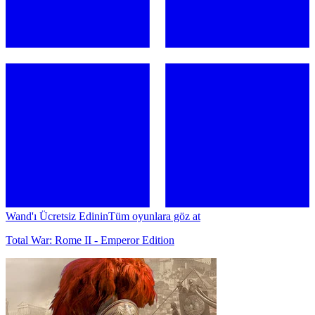
Wand'ı Ücretsiz Edinin
Tüm oyunlara göz at
Total War: Rome II - Emperor Edition