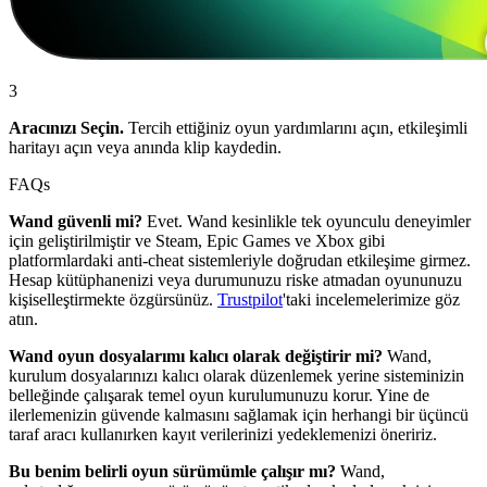
3
Aracınızı Seçin.
Tercih ettiğiniz oyun yardımlarını açın, etkileşimli
haritayı açın veya anında klip kaydedin.
FAQs
Wand güvenli mi?
Evet. Wand kesinlikle tek oyunculu deneyimler
için geliştirilmiştir ve Steam, Epic Games ve Xbox gibi
platformlardaki anti-cheat sistemleriyle doğrudan etkileşime girmez.
Hesap kütüphanenizi veya durumunuzu riske atmadan oyununuzu
kişiselleştirmekte özgürsünüz.
Trustpilot
'taki incelemelerimize göz
atın.
Wand oyun dosyalarımı kalıcı olarak değiştirir mi?
Wand,
kurulum dosyalarınızı kalıcı olarak düzenlemek yerine sisteminizin
belleğinde çalışarak temel oyun kurulumunuzu korur. Yine de
ilerlemenizin güvende kalmasını sağlamak için herhangi bir üçüncü
taraf aracı kullanırken kayıt verilerinizi yedeklemenizi öneririz.
Bu benim belirli oyun sürümümle çalışır mı?
Wand,