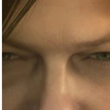
Nasıl Çalışır?
Oyun Listesi
Haritalı Oyunlar
Oyun Araçları
Haberler
Hesabım
İndir
← Tüm Wand haritalarına geri dön