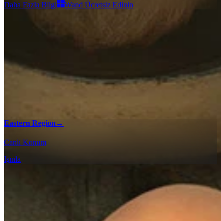
Daha Fazla Bilgi
Wand Ücretsiz Edinin
Eastern Region
→
Canlı Konum
Işınla