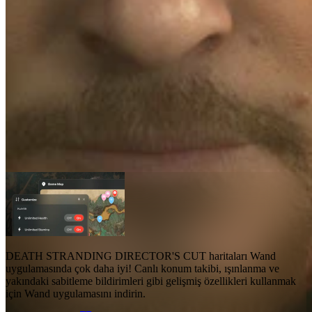
DEATH STRANDING DIRECTOR'S
CUT Haritalar
Haritalar
2
Gelişmiş Özellikler
Işınlan
Canlı Konum
DEATH STRANDING DIRECTOR'S CUT haritaları
Wand
uygulamasında çok daha iyi!
Canlı konum takibi, ışınlanma ve
yakındaki sabitleme bildirimleri gibi gelişmiş özellikleri
kullanmak
için Wand uygulamasını indirin.