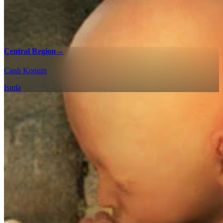
Central Region
→
Canlı Konum
Işınla
%100 Kontrol Listeleri
Etkileşimli harita kontrol listemiz ile DEATH STRANDING
DIRECTOR'S CUT oyunundaki her koleksiyonu ve karşılaşmayı
bulun ve tüm bölgelerde %100 tamamlama elde edin.
Eastern Region - %100 Kontrol Listesi