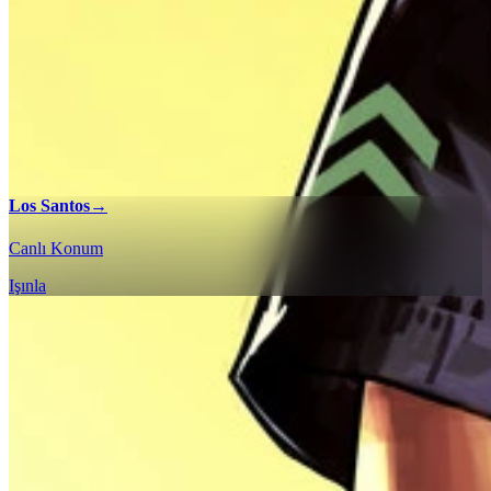
Los Santos
→
Canlı Konum
Işınla
%100 Kontrol Listeleri
Etkileşimli harita kontrol listemiz ile Grand Theft Auto V Legacy
oyunundaki her koleksiyonu ve karşılaşmayı bulun ve tüm
bölgelerde %100 tamamlama elde edin.