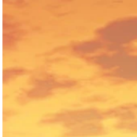
Nasıl Çalışır?
Oyun Listesi
Haritalı Oyunlar
Oyun Araçları
Haberler
Hesabım
İndir
← Tüm Wand haritalarına geri dön