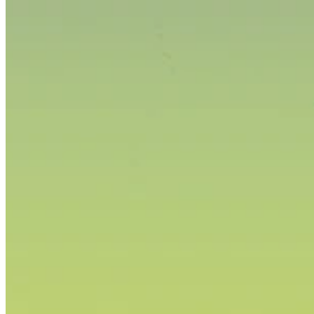
Nasıl Çalışır?
Oyun Listesi
Haritalı Oyunlar
Oyun Araçları
Haberler
Hesabım
İndir
← Tüm Wand haritalarına geri dön