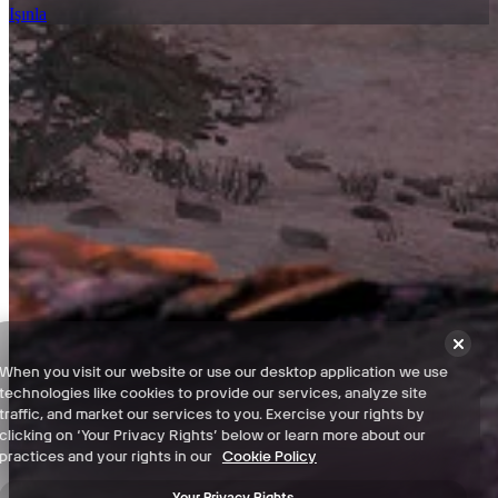
Işınla
%100 Kontrol Listeleri
Etkileşimli harita kontrol listemiz ile Kenshi oyunundaki her
koleksiyonu ve karşılaşmayı bulun ve tüm bölgelerde %100
tamamlama elde edin.
World - %100 Kontrol Listesi
Şartlar ve Koşullar
When you visit our website or use our desktop application we use
Gizlilik Politikası
technologies like cookies to provide our services, analyze site
Destek
traffic, and market our services to you. Exercise your rights by
clicking on ‘Your Privacy Rights’ below or learn more about our
Haberler
practices and your rights in our
Cookie Policy