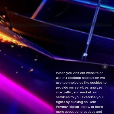
mlama elde edin.
When you visit our website or
use our desktop application we
use technologies like cookies to
provide our services, analyze
site traffic, and market our
services to you. Exercise your
rights by clicking on ‘Your
Privacy Rights’ below or learn
more about our practices and