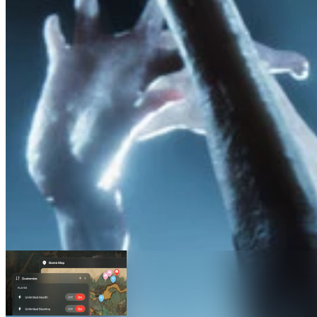
Sons of The Forest Haritalar
Haritalar
1
Gelişmiş Özellikler
Işınlan
Canlı Konum