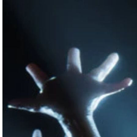
Nasıl Çalışır?
Oyun Listesi
Haritalı Oyunlar
Oyun Araçları
Haberler
Hesabım
İndir
← Tüm Wand haritalarına geri dön