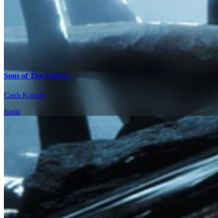
Sons of The Forest
→
Canlı Konum
Işınla
%100 Kontrol Listeleri
Etkileşimli harita kontrol listemiz ile Sons of The Forest oyunundak
Sons of The Forest - %100 Kontrol Listesi