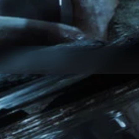
i her koleksiyonu ve karşılaşmayı bulun ve tüm bölgelerde %100 tamaml