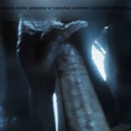
 konum takibi, ışınlanma ve yakındaki sabitleme bildirimleri gibi gelişm