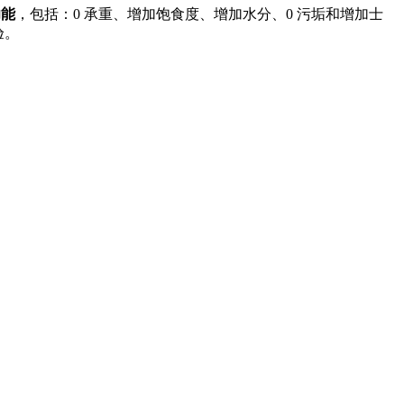
功能
，包括：0 承重、增加饱食度、增加水分、0 污垢和增加士
验。