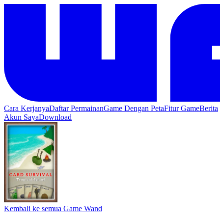
Cara Kerjanya
Daftar Permainan
Game Dengan Peta
Fitur Game
Berita
Akun Saya
Download
Kembali ke semua Game Wand