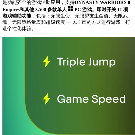
是功能齐全的游戏辅助应用，支持
DYNASTY WARRIORS 8
Empires
和
其他 3,500 多款单人
PC 游戏。
即时开关 11 项
游戏辅助功能
，包括：无限生命、无限盟友生命值、无限武
魂、无限策略量表和超级速度
— 以自己的方式进行游戏，打
造个性化体验。