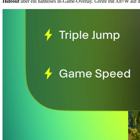
Hideout
über ein nahtloses In-Game-Overlay. Greife mit Alt+W auf de