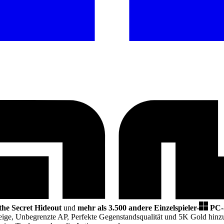
the Secret Hideout
und
mehr als 3.500 andere Einzelspieler-
PC-
eige, Unbegrenzte AP, Perfekte Gegenstandsqualität und 5K Gold hin