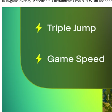
la in-game overlay. Accede a tus herramientas con Alt+W sin abandon