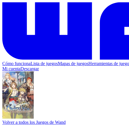
Cómo funciona
Lista de juegos
Mapas de juegos
Herramientas de jueg
Mi cuenta
Descargar
Volver a todos los Juegos de Wand