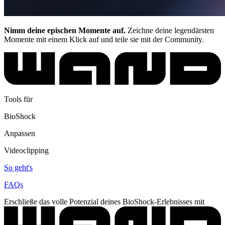
Nimm deine epischen Momente auf.
Zeichne deine legendärsten
Momente mit einem Klick auf und teile sie mit der Community.
Tools für
BioShock
Anpassen
Videoclipping
So geht's
FAQs
Erschließe das volle Potenzial deines BioShock-Erlebnisses mit