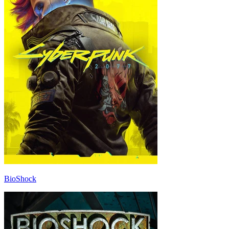
BioShock