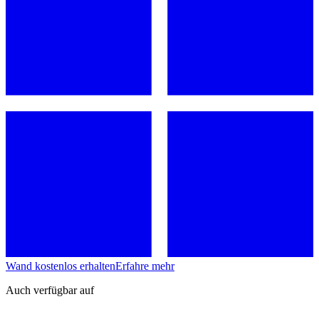
Wand kostenlos erhalten
Erfahre mehr
Auch verfügbar auf