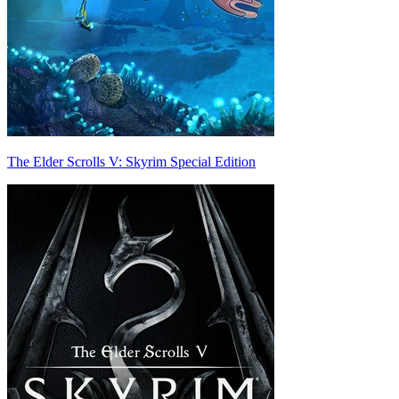
The Elder Scrolls V: Skyrim Special Edition