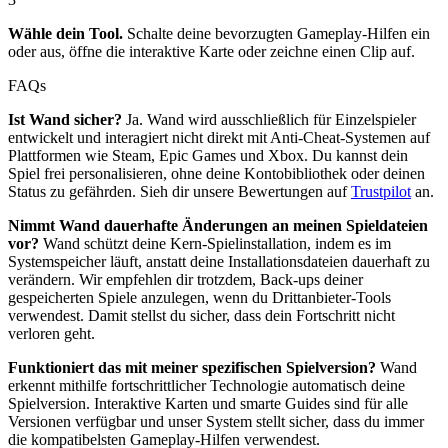
Wähle dein Tool.
Schalte deine bevorzugten Gameplay-Hilfen ein
oder aus, öffne die interaktive Karte oder zeichne einen Clip auf.
FAQs
Ist Wand sicher?
Ja. Wand wird ausschließlich für Einzelspieler
entwickelt und interagiert nicht direkt mit Anti-Cheat-Systemen auf
Plattformen wie Steam, Epic Games und Xbox. Du kannst dein
Spiel frei personalisieren, ohne deine Kontobibliothek oder deinen
Status zu gefährden. Sieh dir unsere Bewertungen auf
Trustpilot
an.
Nimmt Wand dauerhafte Änderungen an meinen Spieldateien
vor?
Wand schützt deine Kern-Spielinstallation, indem es im
Systemspeicher läuft, anstatt deine Installationsdateien dauerhaft zu
verändern. Wir empfehlen dir trotzdem, Back-ups deiner
gespeicherten Spiele anzulegen, wenn du Drittanbieter-Tools
verwendest. Damit stellst du sicher, dass dein Fortschritt nicht
verloren geht.
Funktioniert das mit meiner spezifischen Spielversion?
Wand
erkennt mithilfe fortschrittlicher Technologie automatisch deine
Spielversion. Interaktive Karten und smarte Guides sind für alle
Versionen verfügbar und unser System stellt sicher, dass du immer
die kompatibelsten Gameplay-Hilfen verwendest.