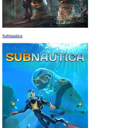
Subnautica