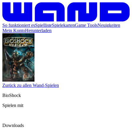
So funktioniert es
Spielliste
Spielekarten
Game Tools
Neuigkeiten
Mein Konto
Herunterladen
Zurück zu allen Wand-Spielen
BioShock
Spielen mit
Downloads