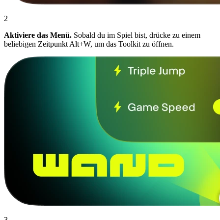
2
Aktiviere das Menü.
Sobald du im Spiel bist, drücke zu einem
beliebigen Zeitpunkt Alt+W, um das Toolkit zu öffnen.
3