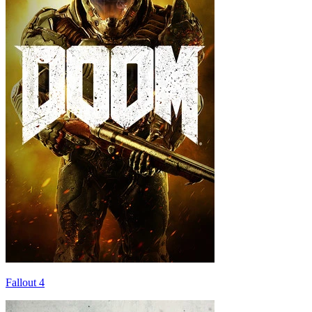
Fallout 4