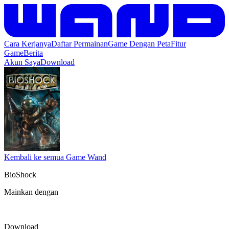
Cara Kerjanya
Daftar Permainan
Game Dengan Peta
Fitur
Game
Berita
Akun Saya
Download
Kembali ke semua Game Wand
BioShock
Mainkan dengan
Download