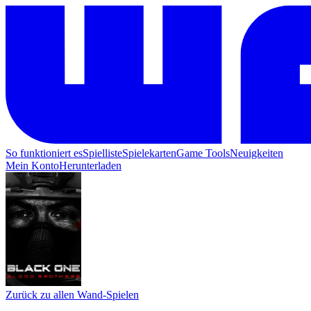
So funktioniert es
Spielliste
Spielekarten
Game Tools
Neuigkeiten
Mein Konto
Herunterladen
Zurück zu allen Wand-Spielen