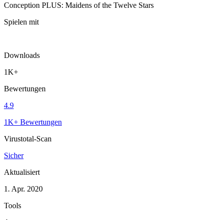
Conception PLUS: Maidens of the Twelve Stars
Spielen mit
Downloads
1K+
Bewertungen
4.9
1K+ Bewertungen
Virustotal-Scan
Sicher
Aktualisiert
1. Apr. 2020
Tools