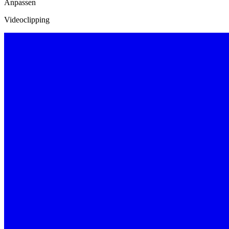
Anpassen
Videoclipping