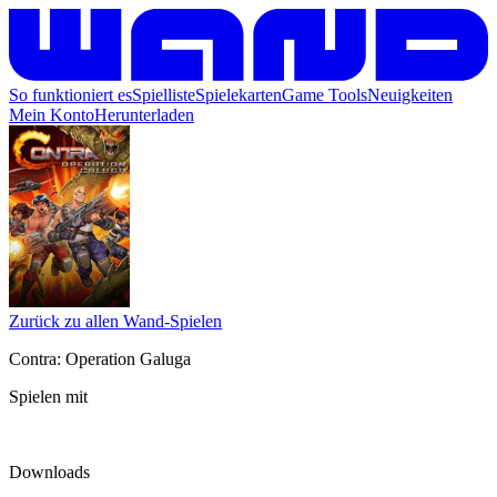
So funktioniert es
Spielliste
Spielekarten
Game Tools
Neuigkeiten
Mein Konto
Herunterladen
Zurück zu allen Wand-Spielen
Contra: Operation Galuga
Spielen mit
Downloads