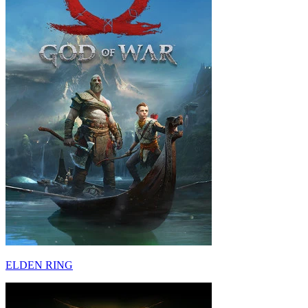
ELDEN RING