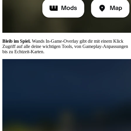
Bleib im Spiel.
Wands In-Game-Overlay gibt dir mit einem Klick
Zugriff auf alle deine wichtigen Tools, von Gameplay-Anpassungen
bis zu Echtzeit-Karten.