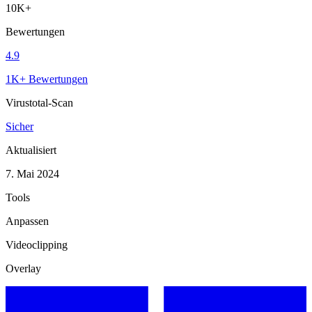
10K+
Bewertungen
4.9
1K+ Bewertungen
Virustotal-Scan
Sicher
Aktualisiert
7. Mai 2024
Tools
Anpassen
Videoclipping
Overlay