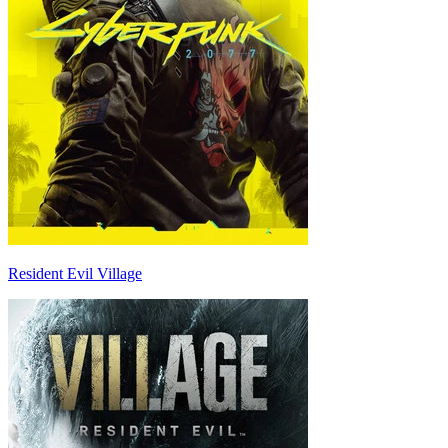
Resident Evil Village