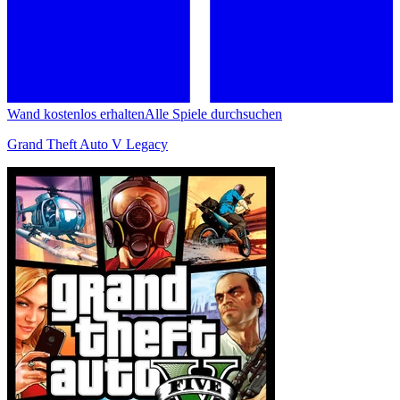
Wand kostenlos erhalten
Alle Spiele durchsuchen
Grand Theft Auto V Legacy