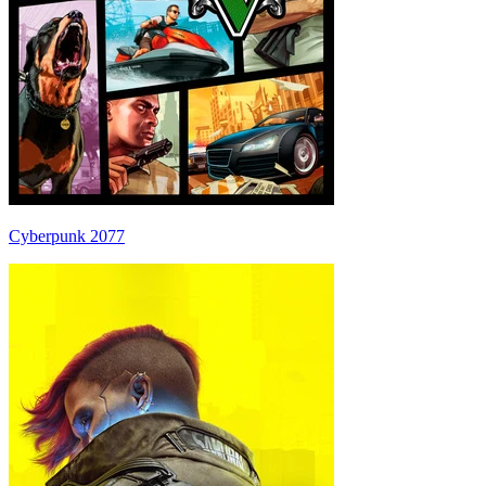
Cyberpunk 2077