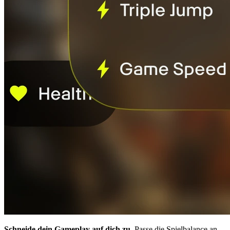
Schneide dein Gameplay auf dich zu.
Passe die Spielbalance an