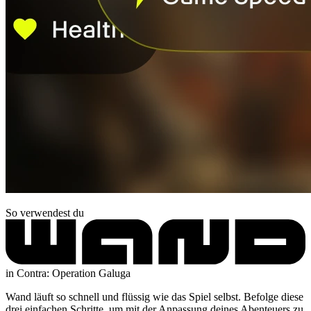
So verwendest du
in Contra: Operation Galuga
Wand läuft so schnell und flüssig wie das Spiel selbst. Befolge diese
drei einfachen Schritte, um mit der Anpassung deines Abenteuers zu