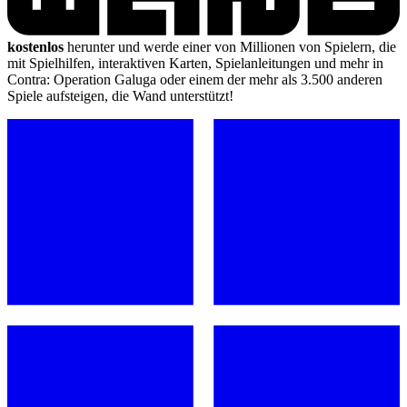
kostenlos
herunter und werde einer von Millionen von Spielern, die
mit Spielhilfen, interaktiven Karten, Spielanleitungen und mehr in
Contra: Operation Galuga oder einem der mehr als 3.500 anderen
Spiele aufsteigen, die Wand unterstützt!