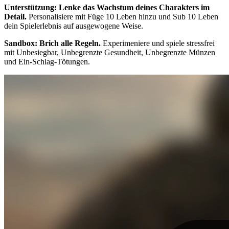
Unterstützung: Lenke das Wachstum deines Charakters im
Detail.
Personalisiere mit Füge 10 Leben hinzu und Sub 10 Leben
dein Spielerlebnis auf ausgewogene Weise.
Sandbox: Brich alle Regeln.
Experimeniere und spiele stressfrei
mit Unbesiegbar, Unbegrenzte Gesundheit, Unbegrenzte Münzen
und Ein-Schlag-Tötungen.