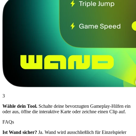
3
Wähle dein Tool.
Schalte deine bevorzugten Gameplay-Hilfen ein
oder aus, öffne die interaktive Karte oder zeichne einen Clip auf.
FAQs
Ist Wand sicher?
Ja. Wand wird ausschließlich für Einzelspieler