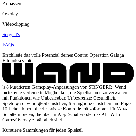
Anpassen
Overlay
Videoclipping
So geht's
FAQs
Erschließe das volle Potenzial deines Contra: Operation Galuga-
Erlebnisses mit
's 8 kuratierten Gameplay-Anpassungen von STiNGERR. Wand
bietet eine verfeinerte Möglichkeit, die Spielbalance zu verwalten
mit Funktionen wie Unbesiegbar, Unbegrenzte Gesundheit,
Spielergeschwindigkeit einstellen, Sprunghöhe einstellen und Füge
10 Leben hinzu, die dir präzise Kontrolle mit sofortigen Ein/Aus-
Schaltern bieten, die über In-App-Schalter oder das Alt+W In-
Game-Overlay zugänglich sind.
Kuratierte Sammlungen für jeden Spielstil