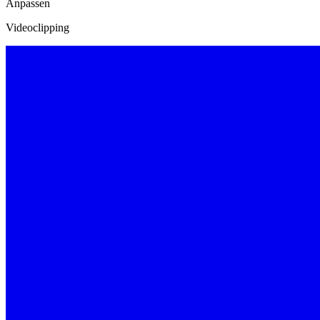
Anpassen
Videoclipping