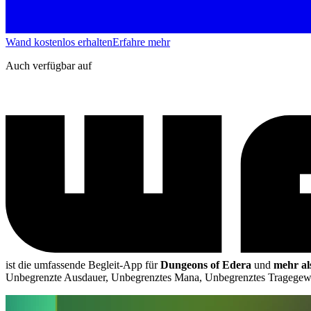
Wand kostenlos erhalten
Erfahre mehr
Auch verfügbar auf
ist die umfassende Begleit-App für
Dungeons of Edera
und
mehr als
Unbegrenzte Ausdauer, Unbegrenztes Mana, Unbegrenztes Tragegew