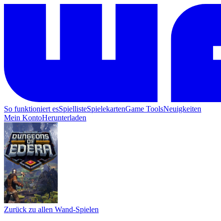
So funktioniert es
Spielliste
Spielekarten
Game Tools
Neuigkeiten
Mein Konto
Herunterladen
Zurück zu allen Wand-Spielen