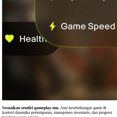
Sesuaikan sendiri gameplay-mu.
Atur keseimbangan game &
kontrol dinamika pertempuran, manajemen inventaris, dan progresi