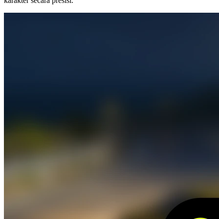
karakter secara presisi.