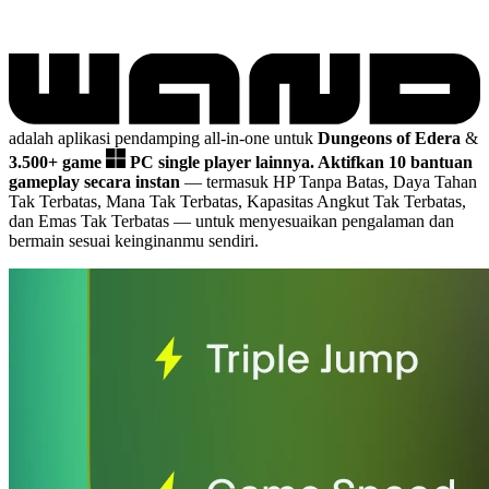
adalah aplikasi pendamping all-in-one untuk
Dungeons of Edera
&
3.500+ game
PC single player lainnya.
Aktifkan 10 bantuan
gameplay secara instan
— termasuk HP Tanpa Batas, Daya Tahan
Tak Terbatas, Mana Tak Terbatas, Kapasitas Angkut Tak Terbatas,
dan Emas Tak Terbatas
— untuk menyesuaikan pengalaman dan
bermain sesuai keinginanmu sendiri.