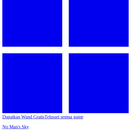
Dapatkan Wand Gratis
Telusuri semua game
No Man's Sky