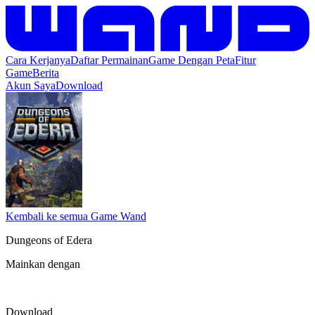
Cara Kerjanya
Daftar Permainan
Game Dengan Peta
Fitur
Game
Berita
Akun Saya
Download
Kembali ke semua Game Wand
Dungeons of Edera
Mainkan dengan
Download