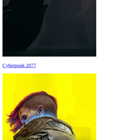
Cyberpunk 2077