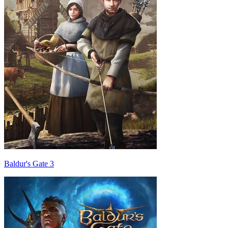
Baldur's Gate 3