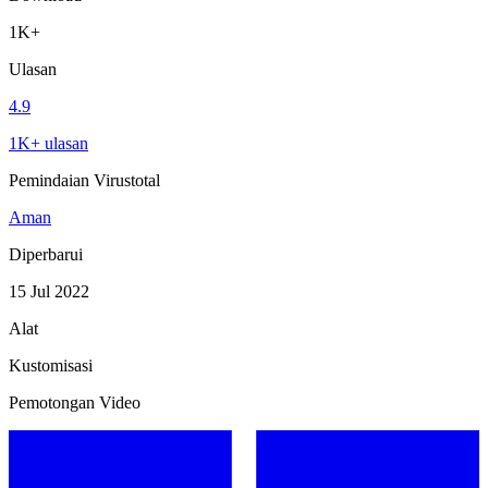
1K+
Ulasan
4.9
1K+ ulasan
Pemindaian Virustotal
Aman
Diperbarui
15 Jul 2022
Alat
Kustomisasi
Pemotongan Video