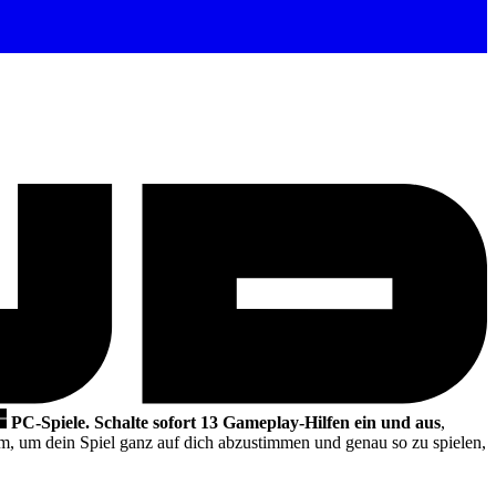
PC-Spiele.
Schalte sofort 13 Gameplay-Hilfen ein und aus
,
hm,
um dein Spiel ganz auf dich abzustimmen und genau so zu spielen,