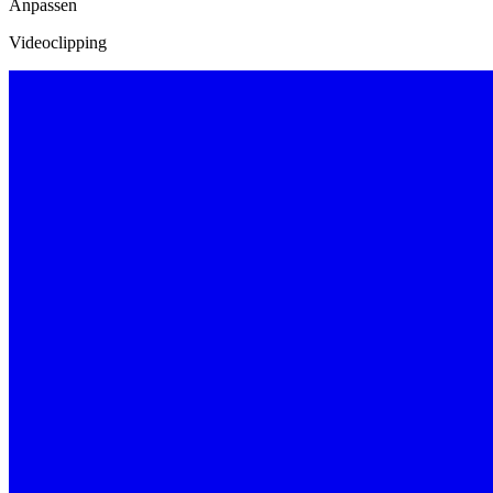
Anpassen
Videoclipping