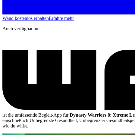
Wand kostenlos erhalten
Erfahre mehr
Auch verfügbar auf
ist die umfassende Begleit-App für
Dynasty Warriors 8: Xtreme Le
einschließlich Unbegrenzte Gesundheit, Unbegrenzter Gesundheits
wie du willst.