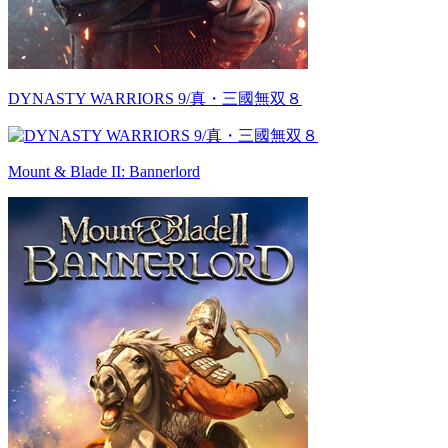
DYNASTY WARRIORS 9/真・三國無双８
Mount & Blade II: Bannerlord