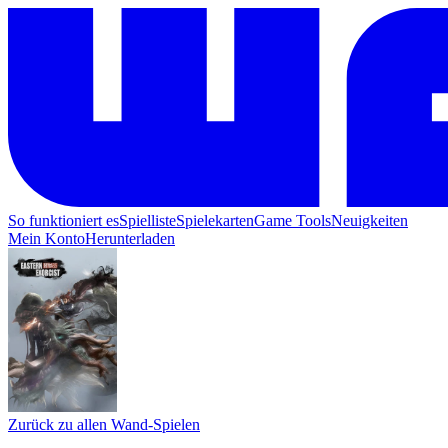
So funktioniert es
Spielliste
Spielekarten
Game Tools
Neuigkeiten
Mein Konto
Herunterladen
Zurück zu allen Wand-Spielen