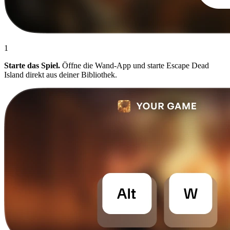
1
Starte das Spiel.
Öffne die Wand-App und starte Escape Dead
Island direkt aus deiner Bibliothek.