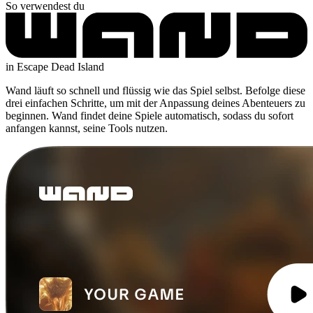
So verwendest du
in Escape Dead Island
Wand läuft so schnell und flüssig wie das Spiel selbst. Befolge diese
drei einfachen Schritte, um mit der Anpassung deines Abenteuers zu
beginnen. Wand findet deine Spiele automatisch, sodass du sofort
anfangen kannst, seine Tools nutzen.