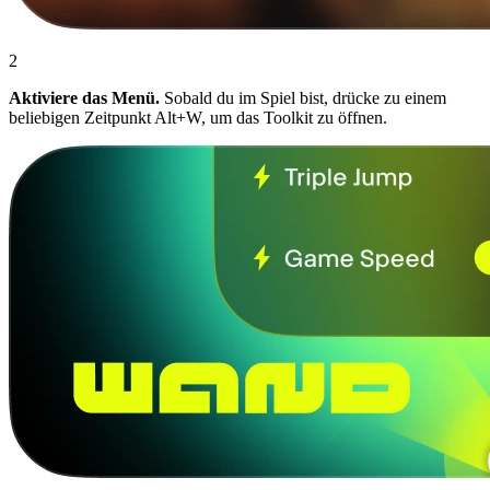
2
Aktiviere das Menü.
Sobald du im Spiel bist, drücke zu einem
beliebigen Zeitpunkt Alt+W, um das Toolkit zu öffnen.