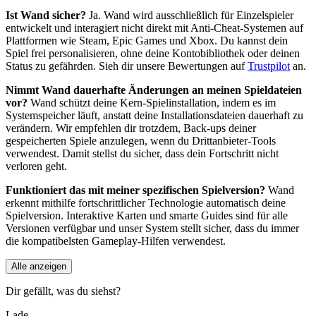
Ist Wand sicher?
Ja. Wand wird ausschließlich für Einzelspieler
entwickelt und interagiert nicht direkt mit Anti-Cheat-Systemen auf
Plattformen wie Steam, Epic Games und Xbox. Du kannst dein
Spiel frei personalisieren, ohne deine Kontobibliothek oder deinen
Status zu gefährden. Sieh dir unsere Bewertungen auf
Trustpilot
an.
Nimmt Wand dauerhafte Änderungen an meinen Spieldateien
vor?
Wand schützt deine Kern-Spielinstallation, indem es im
Systemspeicher läuft, anstatt deine Installationsdateien dauerhaft zu
verändern. Wir empfehlen dir trotzdem, Back-ups deiner
gespeicherten Spiele anzulegen, wenn du Drittanbieter-Tools
verwendest. Damit stellst du sicher, dass dein Fortschritt nicht
verloren geht.
Funktioniert das mit meiner spezifischen Spielversion?
Wand
erkennt mithilfe fortschrittlicher Technologie automatisch deine
Spielversion. Interaktive Karten und smarte Guides sind für alle
Versionen verfügbar und unser System stellt sicher, dass du immer
die kompatibelsten Gameplay-Hilfen verwendest.
Alle anzeigen
Dir gefällt, was du siehst?
Lade