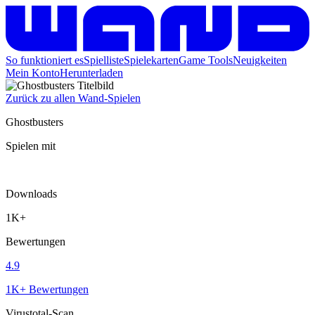
So funktioniert es
Spielliste
Spielekarten
Game Tools
Neuigkeiten
Mein Konto
Herunterladen
Zurück zu allen Wand-Spielen
Ghostbusters
Spielen mit
Downloads
1K+
Bewertungen
4.9
1K+ Bewertungen
Virustotal-Scan