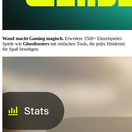
Wand macht Gaming magisch.
Erweitere 3500+ Einzelspieler-
Spiele wie
Ghostbusters
mit einfachen Tools, die jedes Hindernis
für Spaß beseitigen.