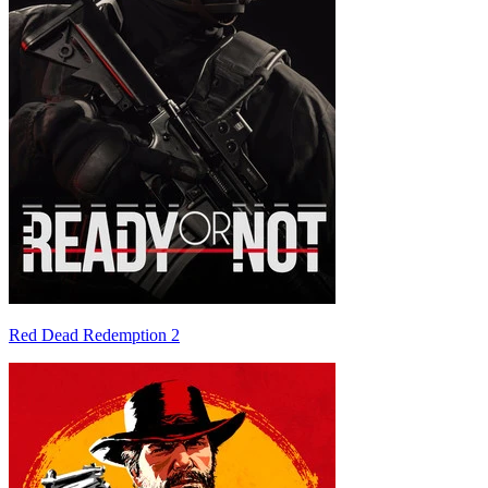
Red Dead Redemption 2