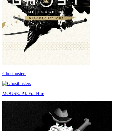
Ghostbusters
MOUSE: P.I. For Hire