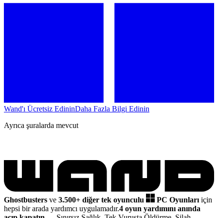
Wand'ı Ücretsiz Edinin
Daha Fazla Bilgi Edinin
Ayrıca şuralarda mevcut
Ghostbusters
ve
3.500+ diğer tek oyunculu
PC Oyunları
için
hepsi bir arada yardımcı uygulamadır.
4 oyun yardımını anında
açıp kapatın
— Sınırsız Sağlık, Tek Vuruşta Öldürme, Silah