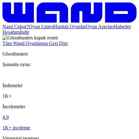
Nasıl Çalışır?
Oyun Listesi
Haritalı Oyunlar
Oyun Araçları
Haberler
Hesabım
İndir
Tüm Wand Oyunlarına Geri Dön
Ghostbusters
Şununla oyna:
İndirmeler
1K+
İncelemeler
4.9
1K+ inceleme
Virustotal taraması