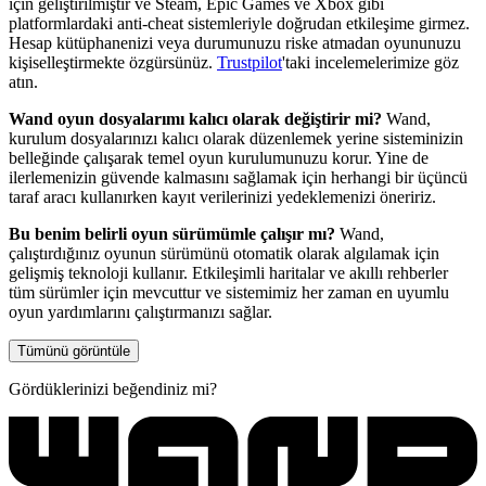
için geliştirilmiştir ve Steam, Epic Games ve Xbox gibi
platformlardaki anti-cheat sistemleriyle doğrudan etkileşime girmez.
Hesap kütüphanenizi veya durumunuzu riske atmadan oyununuzu
kişiselleştirmekte özgürsünüz.
Trustpilot
'taki incelemelerimize göz
atın.
Wand oyun dosyalarımı kalıcı olarak değiştirir mi?
Wand,
kurulum dosyalarınızı kalıcı olarak düzenlemek yerine sisteminizin
belleğinde çalışarak temel oyun kurulumunuzu korur. Yine de
ilerlemenizin güvende kalmasını sağlamak için herhangi bir üçüncü
taraf aracı kullanırken kayıt verilerinizi yedeklemenizi öneririz.
Bu benim belirli oyun sürümümle çalışır mı?
Wand,
çalıştırdığınız oyunun sürümünü otomatik olarak algılamak için
gelişmiş teknoloji kullanır. Etkileşimli haritalar ve akıllı rehberler
tüm sürümler için mevcuttur ve sistemimiz her zaman en uyumlu
oyun yardımlarını çalıştırmanızı sağlar.
Tümünü görüntüle
Gördüklerinizi beğendiniz mi?