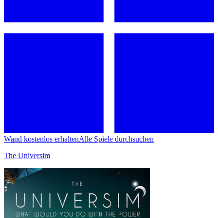
Wand kostenlos erhalten
Alle Spiele durchsuchen
The Universim