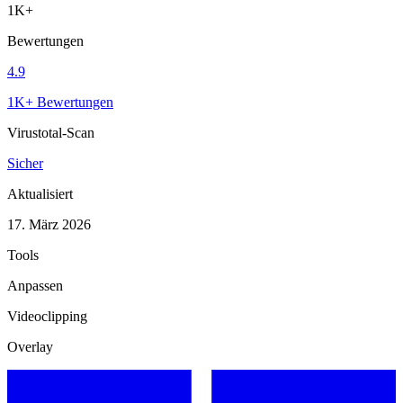
1K+
Bewertungen
4.9
1K+ Bewertungen
Virustotal-Scan
Sicher
Aktualisiert
17. März 2026
Tools
Anpassen
Videoclipping
Overlay