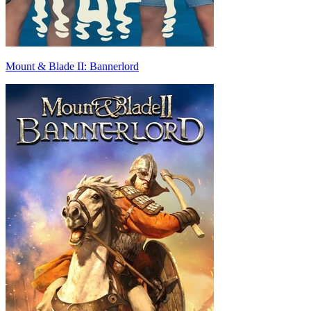
Mount & Blade II: Bannerlord