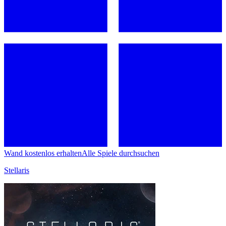
Wand kostenlos erhalten
Alle Spiele durchsuchen
Stellaris