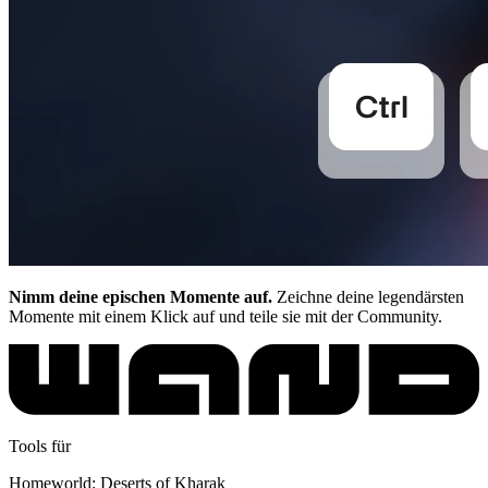
Nimm deine epischen Momente auf.
Zeichne deine legendärsten
Momente mit einem Klick auf und teile sie mit der Community.
Tools für
Homeworld: Deserts of Kharak