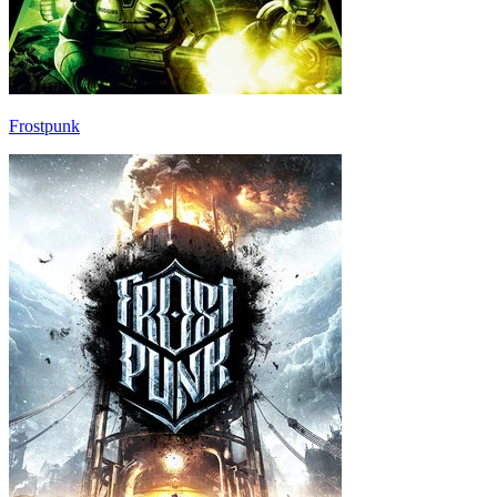
Frostpunk