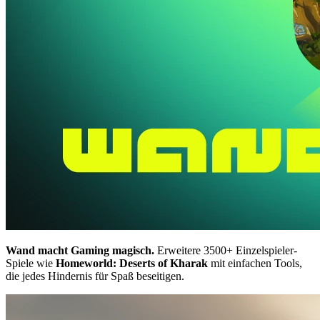
Wand macht Gaming magisch.
Erweitere 3500+ Einzelspieler-
Spiele wie
Homeworld: Deserts of Kharak
mit einfachen Tools,
die jedes Hindernis für Spaß beseitigen.