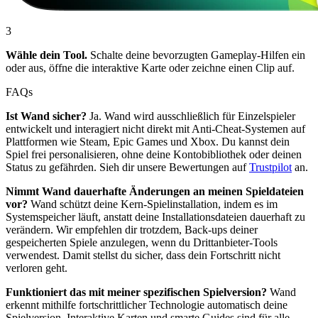
3
Wähle dein Tool.
Schalte deine bevorzugten Gameplay-Hilfen ein
oder aus, öffne die interaktive Karte oder zeichne einen Clip auf.
FAQs
Ist Wand sicher?
Ja. Wand wird ausschließlich für Einzelspieler
entwickelt und interagiert nicht direkt mit Anti-Cheat-Systemen auf
Plattformen wie Steam, Epic Games und Xbox. Du kannst dein
Spiel frei personalisieren, ohne deine Kontobibliothek oder deinen
Status zu gefährden. Sieh dir unsere Bewertungen auf
Trustpilot
an.
Nimmt Wand dauerhafte Änderungen an meinen Spieldateien
vor?
Wand schützt deine Kern-Spielinstallation, indem es im
Systemspeicher läuft, anstatt deine Installationsdateien dauerhaft zu
verändern. Wir empfehlen dir trotzdem, Back-ups deiner
gespeicherten Spiele anzulegen, wenn du Drittanbieter-Tools
verwendest. Damit stellst du sicher, dass dein Fortschritt nicht
verloren geht.
Funktioniert das mit meiner spezifischen Spielversion?
Wand
erkennt mithilfe fortschrittlicher Technologie automatisch deine
Spielversion. Interaktive Karten und smarte Guides sind für alle