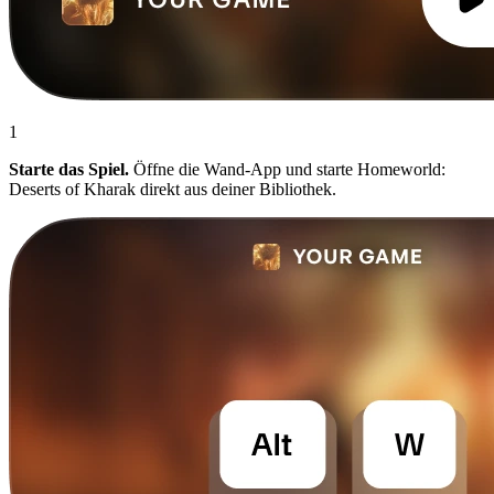
1
Starte das Spiel.
Öffne die Wand-App und starte Homeworld:
Deserts of Kharak direkt aus deiner Bibliothek.