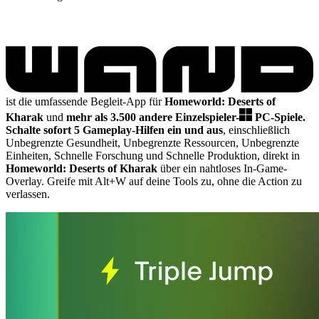
ist die umfassende Begleit-App für
Homeworld: Deserts of
Kharak
und
mehr als 3.500 andere Einzelspieler-
PC-Spiele.
Schalte sofort 5 Gameplay-Hilfen ein und aus
, einschließlich
Unbegrenzte Gesundheit, Unbegrenzte Ressourcen, Unbegrenzte
Einheiten, Schnelle Forschung und Schnelle Produktion,
direkt in
Homeworld: Deserts of Kharak
über ein nahtloses In-Game-
Overlay. Greife mit Alt+W auf deine Tools zu, ohne die Action zu
verlassen.