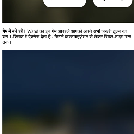
गेम में बने रहें।
Wand का इन-गेम ओवरले आपको अपने सभी ज़रूरी टूल्स का
बस 1-क्लिक में ऐक्सेस देता है - गेमप्ले कस्टमाइज़ेशन से लेकर रियल-टाइम मैप्स
तक।