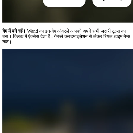
गेम में बने रहें।
Wand का इन-गेम ओवरले आपको अपने सभी ज़रूरी टूल्स का
बस 1-क्लिक में ऐक्सेस देता है - गेमप्ले कस्टमाइज़ेशन से लेकर रियल-टाइम मैप्स
तक।