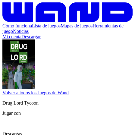
Cómo funciona
Lista de juegos
Mapas de juegos
Herramientas de
juego
Noticias
Mi cuenta
Descargar
Volver a todos los Juegos de Wand
Drug Lord Tycoon
Jugar con
Descargas