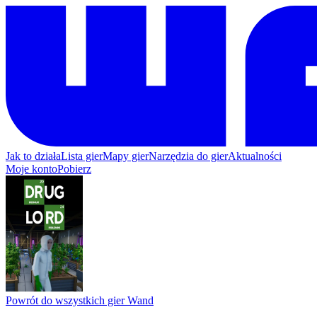
Jak to działa
Lista gier
Mapy gier
Narzędzia do gier
Aktualności
Moje konto
Pobierz
Powrót do wszystkich gier Wand