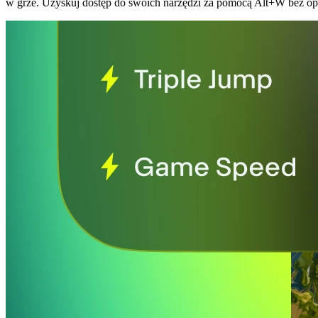
w grze. Uzyskuj dostęp do swoich narzędzi za pomocą Alt+W bez opu