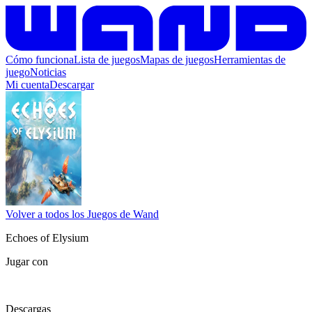
Cómo funciona
Lista de juegos
Mapas de juegos
Herramientas de
juego
Noticias
Mi cuenta
Descargar
Volver a todos los Juegos de Wand
Echoes of Elysium
Jugar con
Descargas