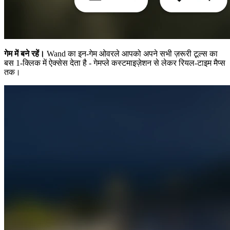
गेम में बने रहें।
Wand का इन-गेम ओवरले आपको अपने सभी ज़रूरी टूल्स का
बस 1-क्लिक में ऐक्सेस देता है - गेमप्ले कस्टमाइज़ेशन से लेकर रियल-टाइम मैप्स
तक।