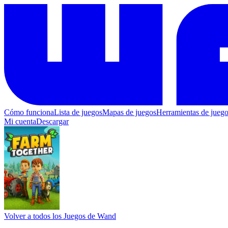
Cómo funciona
Lista de juegos
Mapas de juegos
Herramientas de jueg
Mi cuenta
Descargar
Volver a todos los Juegos de Wand