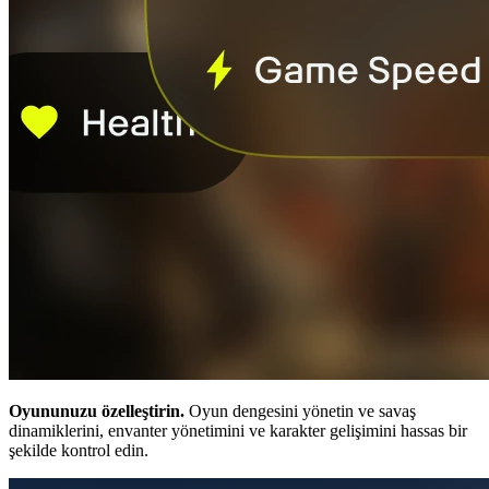
Oyununuzu özelleştirin.
Oyun dengesini yönetin ve savaş
dinamiklerini, envanter yönetimini ve karakter gelişimini hassas bir
şekilde kontrol edin.