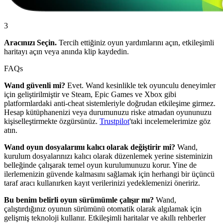
3
Aracınızı Seçin.
Tercih ettiğiniz oyun yardımlarını açın, etkileşimli
haritayı açın veya anında klip kaydedin.
FAQs
Wand güvenli mi?
Evet. Wand kesinlikle tek oyunculu deneyimler
için geliştirilmiştir ve Steam, Epic Games ve Xbox gibi
platformlardaki anti-cheat sistemleriyle doğrudan etkileşime girmez.
Hesap kütüphanenizi veya durumunuzu riske atmadan oyununuzu
kişiselleştirmekte özgürsünüz.
Trustpilot
'taki incelemelerimize göz
atın.
Wand oyun dosyalarımı kalıcı olarak değiştirir mi?
Wand,
kurulum dosyalarınızı kalıcı olarak düzenlemek yerine sisteminizin
belleğinde çalışarak temel oyun kurulumunuzu korur. Yine de
ilerlemenizin güvende kalmasını sağlamak için herhangi bir üçüncü
taraf aracı kullanırken kayıt verilerinizi yedeklemenizi öneririz.
Bu benim belirli oyun sürümümle çalışır mı?
Wand,
çalıştırdığınız oyunun sürümünü otomatik olarak algılamak için
gelişmiş teknoloji kullanır. Etkileşimli haritalar ve akıllı rehberler