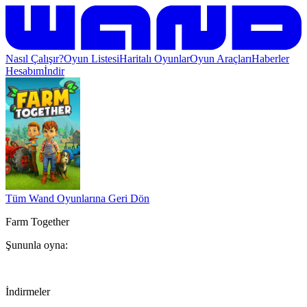
Nasıl Çalışır?
Oyun Listesi
Haritalı Oyunlar
Oyun Araçları
Haberler
Hesabım
İndir
Tüm Wand Oyunlarına Geri Dön
Farm Together
Şununla oyna:
İndirmeler