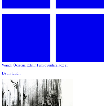
Wand'ı Ücretsiz Edinin
Tüm oyunlara göz at
Dying Light