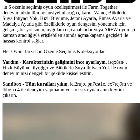
'in 6 özenle seçilmiş oyun özelleştirmesi ile Farm Together
deneyiminizin tüm potansiyelini açığa çıkarın. Wand, Bitkilerin
Suya İhtiyacı Yok, Hızlı Büyüme, Jetoni Ayarla, Elmas Ayarla ve
Madalya Ayarla gibi özelliklerle oyun dengesini yönetmek için
gelişmiş bir yol sunar, uygulama içi anahtarlar veya Alt+W oyun içi
katman aracılığıyla erişilebilen anında açma/kapama geçişleri ile
hassas kontrol sağlar.
Her Oyun Tarzı İçin Özenle Seçilmiş Koleksiyonlar
Yardım - Karakterinizin gelişimini ince ayarlayın.
isqx8sn4,
Hızlı Büyüme, iiyrglgo ve Bitkilerin Suya İhtiyacı Yok ile oyun
deneyiminizi dengeli bir şekilde kişiselleştirin.
Sandbox - Tüm kuralları yıkın.
ici2rujo, pn7cst1e, ex7rcj9m ve
tbbgfcc4 ile deneyim yapmanın ve stressiz oynamanın keyfini
çıkarın.