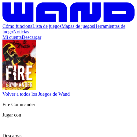
Cómo funciona
Lista de juegos
Mapas de juegos
Herramientas de
juego
Noticias
Mi cuenta
Descargar
Volver a todos los Juegos de Wand
Fire Commander
Jugar con
Descargas