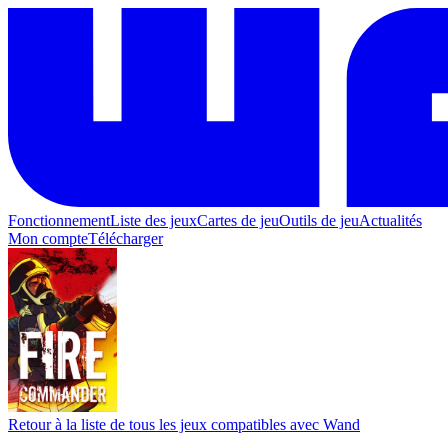
Fonctionnement
Liste des jeux
Cartes de jeu
Outils de jeu
Actualités
Mon compte
Télécharger
Retour à la liste de tous les jeux compatibles avec Wand