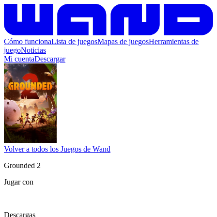
Cómo funciona
Lista de juegos
Mapas de juegos
Herramientas de
juego
Noticias
Mi cuenta
Descargar
Volver a todos los Juegos de Wand
Grounded 2
Jugar con
Descargas