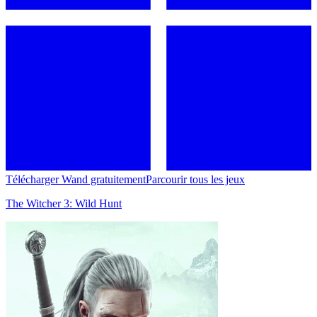
Télécharger Wand gratuitement
Parcourir tous les jeux
The Witcher 3: Wild Hunt