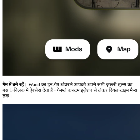
गेम में बने रहें।
Wand का इन-गेम ओवरले आपको अपने सभी ज़रूरी टूल्स का
बस 1-क्लिक में ऐक्सेस देता है - गेमप्ले कस्टमाइज़ेशन से लेकर रियल-टाइम मैप्स
तक।