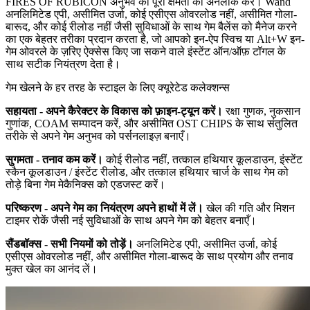
FIRES OF RUBICON अनुभव की पूरी क्षमता को अनलॉक करें। Wand
अनलिमिटेड एपी, असीमित उर्जा, कोई एसीएस ओवरलोड नहीं, असीमित गोला-
बारूद, और कोई रीलोड नहीं जैसी सुविधाओं के साथ गेम बैलेंस को मैनेज करने
का एक बेहतर तरीका प्रदान करता है, जो आपको इन-ऐप स्विच या Alt+W इन-
गेम ओवरले के ज़रिए ऐक्सेस किए जा सकने वाले इंस्टेंट ऑन/ऑफ़ टॉगल के
साथ सटीक नियंत्रण देता है।
गेम खेलने के हर तरह के स्टाइल के लिए क्यूरेटेड कलेक्शन्स
सहायता - अपने कैरेक्टर के विकास को फ़ाइन-ट्यून करें।
रक्षा गुणक, नुकसान
गुणांक, COAM सम्पादन करें, और असीमित OST CHIPS के साथ संतुलित
तरीके से अपने गेम अनुभव को पर्सनलाइज़ बनाएँ।
सुगमता - तनाव कम करें।
कोई रीलोड नहीं, तत्काल हथियार कूलडाउन, इंस्टेंट
स्कैन कूलडाउन / इंस्टेंट रीलोड, और तत्काल हथियार चार्ज के साथ गेम को
तोड़े बिना गेम मेकैनिक्स को एडजस्ट करें।
परिष्करण - अपने गेम का नियंत्रण अपने हाथों में लें।
खेल की गति और मिशन
टाइमर रोकें जैसी नई सुविधाओं के साथ अपने गेम को बेहतर बनाएँ।
सैंडबॉक्स - सभी नियमों को तोड़ें।
अनलिमिटेड एपी, असीमित उर्जा, कोई
एसीएस ओवरलोड नहीं, और असीमित गोला-बारूद के साथ प्रयोग और तनाव
मुक्त खेल का आनंद लें।