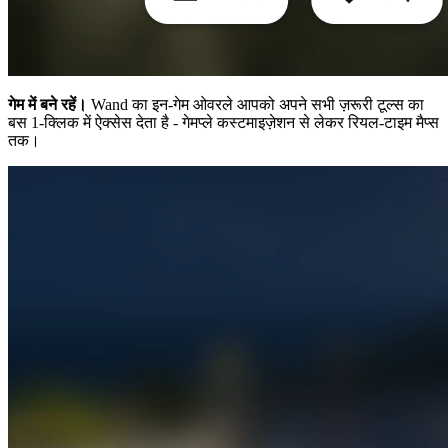
गेम में बने रहें।
Wand का इन-गेम ओवरले आपको अपने सभी ज़रूरी टूल्स का
बस 1-क्लिक में ऐक्सेस देता है - गेमप्ले कस्टमाइज़ेशन से लेकर रियल-टाइम मैप्स
तक।