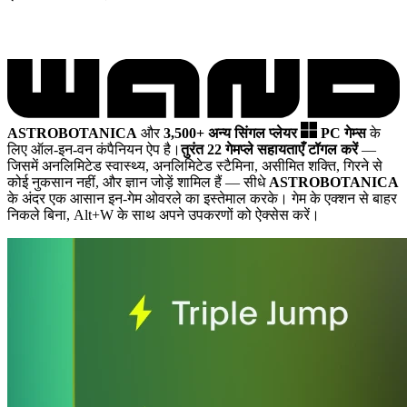
ASTROBOTANICA
और
3,500+ अन्य सिंगल प्लेयर
PC गेम्स
के
लिए ऑल-इन-वन कंपैनियन ऐप है।
तुरंत 22 गेमप्ले सहायताएँ टॉगल करें
—
जिसमें अनलिमिटेड स्वास्थ्य, अनलिमिटेड स्टैमिना, असीमित शक्ति, गिरने से
कोई नुकसान नहीं, और ज्ञान जोड़ें शामिल हैं
— सीधे
ASTROBOTANICA
के अंदर एक आसान इन-गेम ओवरले का इस्तेमाल करके। गेम के एक्शन से बाहर
निकले बिना, Alt+W के साथ अपने उपकरणों को ऐक्सेस करें।