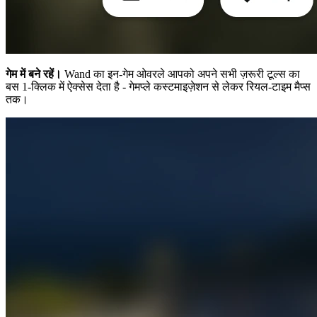
गेम में बने रहें।
Wand का इन-गेम ओवरले आपको अपने सभी ज़रूरी टूल्स का
बस 1-क्लिक में ऐक्सेस देता है - गेमप्ले कस्टमाइज़ेशन से लेकर रियल-टाइम मैप्स
तक।