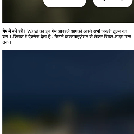
गेम में बने रहें।
Wand का इन-गेम ओवरले आपको अपने सभी ज़रूरी टूल्स का
बस 1-क्लिक में ऐक्सेस देता है - गेमप्ले कस्टमाइज़ेशन से लेकर रियल-टाइम मैप्स
तक।